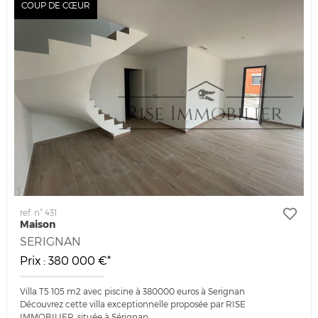
COUP DE CŒUR
ref. n° 431
Maison
SERIGNAN
Prix : 380 000 €*
Villa T5 105 m2 avec piscine à 380000 euros à Serignan
Découvrez cette villa exceptionnelle proposée par RISE
IMMOBILIER, située à Sérignan.