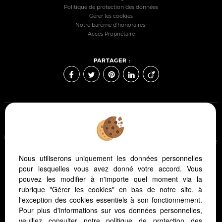
Politique de protection des données
Gérer les cookies
Notre barème d'honoraires
Accès Propriétaire
PARTAGER :
Afin de vous offrir un confort de lecture permanent, depuis
votre PC, votre tablette ou votre smartphone, notre site s'adapte
automatiquement aux différents types d'écrans
Nous utiliserons uniquement les données personnelles
pour lesquelles vous avez donné votre accord. Vous
pouvez les modifier à n'importe quel moment via la
Logiciel immobilier Adapt Immo
Création site immobilier
rubrique "Gérer les cookies" en bas de notre site, à
Référencement site immobilier
l'exception des cookies essentiels à son fonctionnement.
Pour plus d'informations sur vos données personnelles,
veuillez consulter
notre politique de protection des