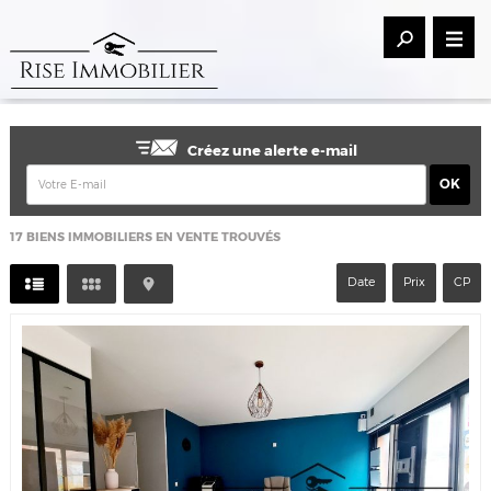
Créez une alerte e-mail
17
BIENS IMMOBILIERS EN VENTE TROUVÉS
Date
Prix
CP