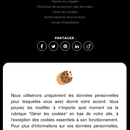
Mentions Légales
Politique de protection des données
Gérer les cookies
Notre barème d'honoraires
Accès Propriétaire
PARTAGER :
Afin de vous offrir un confort de lecture permanent, depuis
votre PC, votre tablette ou votre smartphone, notre site s'adapte
automatiquement aux différents types d'écrans
Nous utiliserons uniquement les données personnelles
pour lesquelles vous avez donné votre accord. Vous
pouvez les modifier à n'importe quel moment via la
Logiciel immo
Site internet immobilier
rubrique "Gérer les cookies" en bas de notre site, à
Référencement immobilier
l'exception des cookies essentiels à son fonctionnement.
Pour plus d'informations sur vos données personnelles,