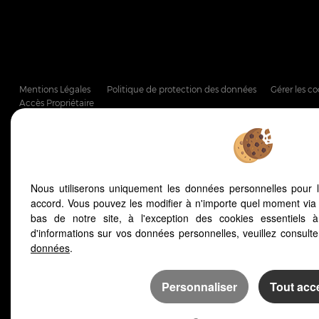
Mentions Légales
Politique de protection des données
Gérer les co
Accès Propriétaire
Afin de vous offrir un confort de lecture permanent, de
notre site s'adapte automatiquement aux différents typ
Nous utiliserons uniquement les données personnelles pour 
accord. Vous pouvez les modifier à n'importe quel moment via 
bas de notre site, à l'exception des cookies essentiels 
d'informations sur vos données personnelles, veuillez consult
données
.
Personnaliser
Tout acc