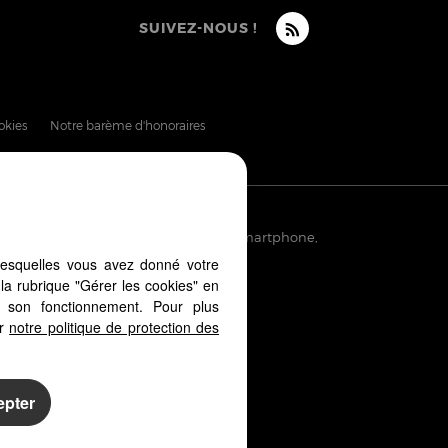
SUIVEZ-NOUS !
okies
Notre barème d'honoraires
puis votre PC, votre tablette ou votre smartphone,
es d'écrans
lesquelles vous avez donné votre
la rubrique "Gérer les cookies" en
à son fonctionnement. Pour plus
er
notre politique de protection des
epter