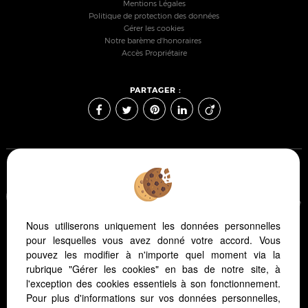
Mentions Légales
Politique de protection des données
Gérer les cookies
Notre barème d'honoraires
Accès Propriétaire
PARTAGER :
Afin de vous offrir un confort de lecture permanent, depuis
votre PC, votre tablette ou votre smartphone, notre site s'adapte
automatiquement aux différents types d'écrans
Nous utiliserons uniquement les données personnelles
pour lesquelles vous avez donné votre accord. Vous
pouvez les modifier à n'importe quel moment via la
Logiciel immo
Création site internet
rubrique "Gérer les cookies" en bas de notre site, à
Référencement site immobilier
l'exception des cookies essentiels à son fonctionnement.
Pour plus d'informations sur vos données personnelles,